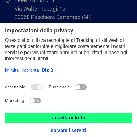
PFERD Italia s.r.l.
Via Walter Tobagi, 13
20068 Peschiera Borromeo (MI)
02-55.30.24.86
infoitalia@pferd.com
02-55.30.25.18
Colofone
Protezione dei dati
CGV
© 2026 PFERD Italia s.r.l.