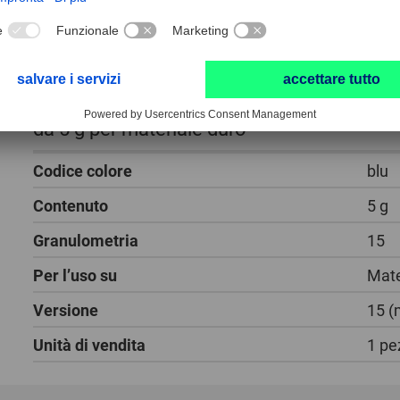
Pasta per lucidatura diamantata DPP gran
da 5 g per materiale duro
Codice colore
blu
Contenuto
5 g
Granulometria
15
Per l’uso su
Mate
Versione
15 (
Unità di vendita
1 pe