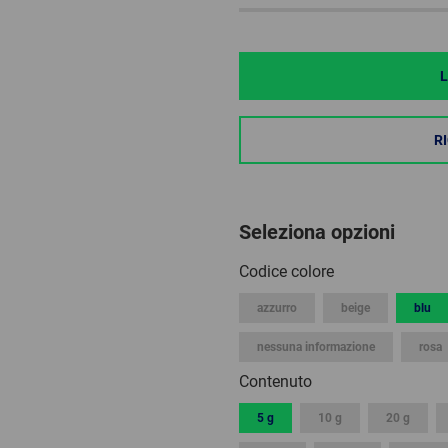
L
R
Seleziona opzioni
Codice colore
azzurro
beige
blu
nessuna informazione
rosa
Contenuto
5 g
10 g
20 g