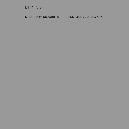
DPP 15-5
N. articolo:
44240015
EAN:
4007220294536