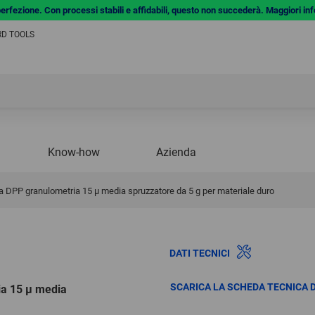
a perfezione. Con processi stabili e affidabili, questo non succederà. Maggiori in
ERD TOOLS
Know-how
Azienda
a DPP granulometria 15 µ media spruzzatore da 5 g per materiale duro
DATI TECNICI
SCARICA LA SCHEDA TECNICA 
ia 15 µ media