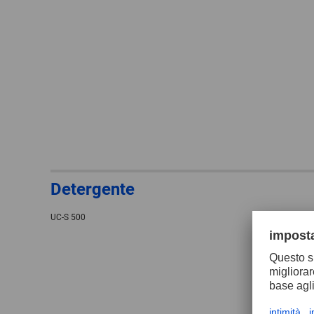
Detergente
UC-S 500