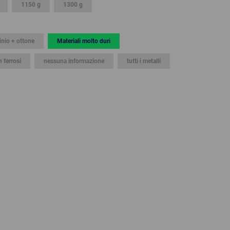
1150 g
1300 g
GLOBAL
INTERNATIONAL
inio + ottone
Materiali molto duri
-
ENGLISH
n ferrosi
nessuna informazione
tutti i metalli
INTERNATIONAL
-
ESPAÑOL