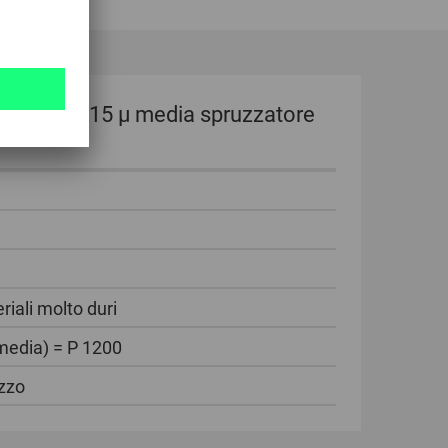
ulometria 15 µ media spruzzatore
riali molto duri
media) = P 1200
zzo