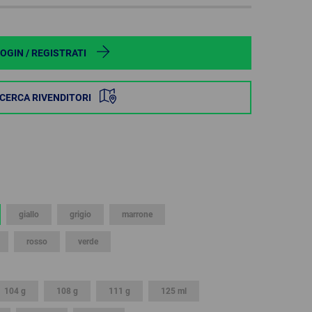
POLAND
SPAIN
OGIN / REGISTRATI
SWEDEN
ICERCA RIVENDITORI
SWITZERLAND
TURKEY
UNITED
KINGDOM
giallo
grigio
marrone
rosso
verde
ASIA/PACIFIC
AFRICA
AUSTRALIA
SOUTH
AFRICA
104 g
108 g
111 g
125 ml