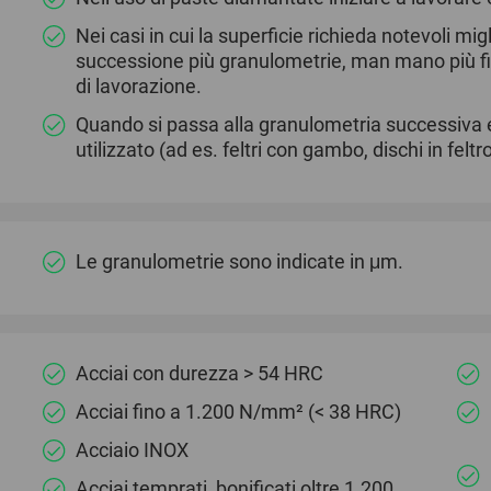
Nei casi in cui la superficie richieda notevoli mi
successione più granulometrie, man mano più fini
di lavorazione.
Quando si passa alla granulometria successiva e p
utilizzato (ad es. feltri con gambo, dischi in feltro
Le granulometrie sono indicate in μm.
Acciai con durezza > 54 HRC
Acciai fino a 1.200 N/mm² (< 38 HRC)
Acciaio INOX
Acciai temprati, bonificati oltre 1.200