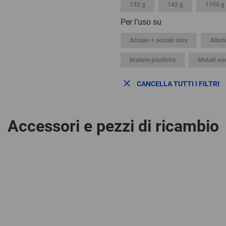
132 g
142 g
1100 g
Per l’uso su
Acciaio + acciaio inox
Allum
Materie plastiche
Metalli no
CANCELLA TUTTI I FILTRI
Accessori e pezzi di ricambio