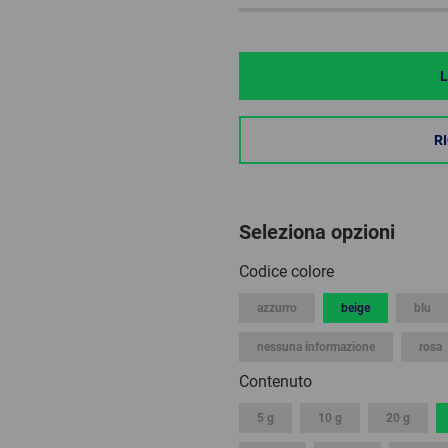
L
R
Seleziona opzioni
Codice colore
azzurro
beige
blu
nessuna informazione
rosa
Contenuto
5 g
10 g
20 g