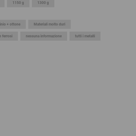
1150 g
1300 g
GLOBAL
INTERNATIONAL
inio + ottone
Materiali molto duri
-
ENGLISH
n ferrosi
nessuna informazione
tutti i metalli
INTERNATIONAL
-
ESPAÑOL