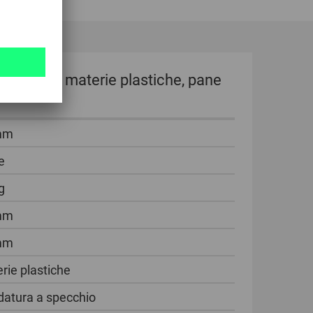
pecchio di materie plastiche, pane
mm
e
g
mm
mm
rie plastiche
datura a specchio