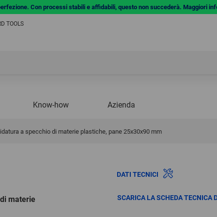
a perfezione. Con processi stabili e affidabili, questo non succederà. Maggiori in
ERD TOOLS
Know-how
Azienda
ucidatura a specchio di materie plastiche, pane 25x30x90 mm
DATI TECNICI
SCARICA LA SCHEDA TECNICA 
 di materie