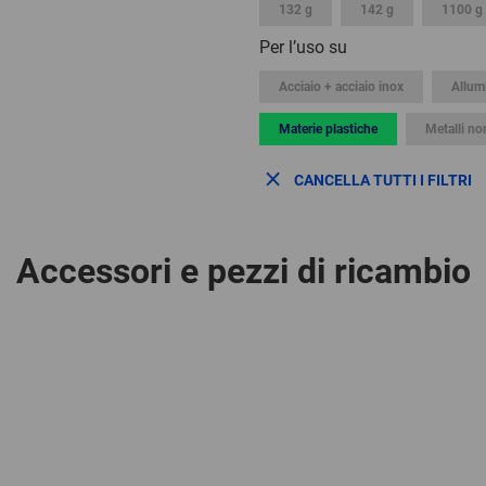
132 g
142 g
1100 g
Per l’uso su
Acciaio + acciaio inox
Allum
Materie plastiche
Metalli no
CANCELLA TUTTI I FILTRI
Accessori e pezzi di ricambio