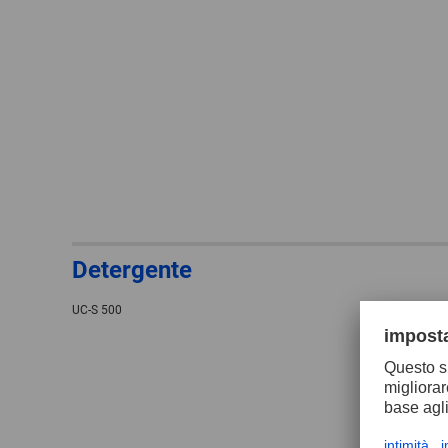
Detergente
UC-S 500