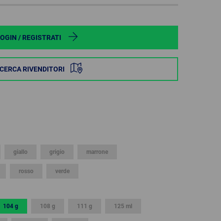
POLAND
SPAIN
OGIN / REGISTRATI
SWEDEN
ICERCA RIVENDITORI
SWITZERLAND
TURKEY
UNITED
KINGDOM
giallo
grigio
marrone
rosso
verde
ASIA/PACIFIC
AFRICA
AUSTRALIA
SOUTH
AFRICA
104 g
108 g
111 g
125 ml