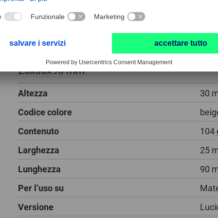
Pasta per lucidare PP per la lucidatura a s
25x30x90 mm
Altezza
30 
Codice colore
beig
Contenuto
104 
Larghezza
25 
Lunghezza
90 
Per l’uso su
Mate
Versione
Luci