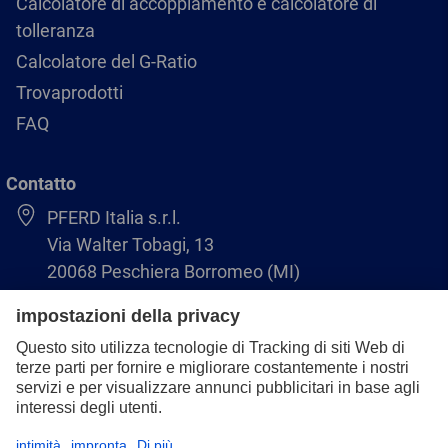
Calcolatore di accoppiamento e calcolatore di
tolleranza
Calcolatore del G-Ratio
Trovaprodotti
FAQ
Contatto
PFERD Italia s.r.l.
Via Walter Tobagi, 13
20068 Peschiera Borromeo (MI)
02-55.30.24.86
infoitalia@pferd.com
02-55.30.25.18