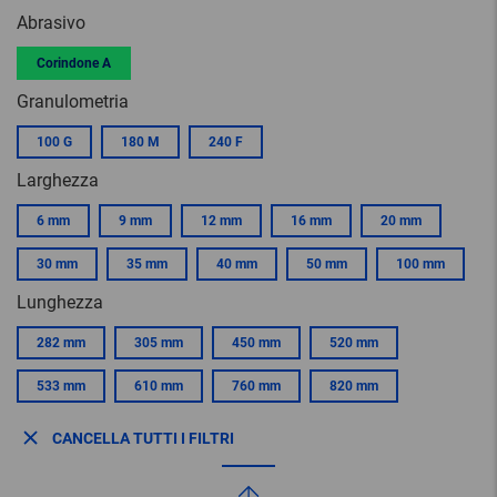
Abrasivo
Corindone A
Granulometria
100 G
180 M
240 F
Larghezza
6 mm
9 mm
12 mm
16 mm
20 mm
30 mm
35 mm
40 mm
50 mm
100 mm
Lunghezza
282 mm
305 mm
450 mm
520 mm
533 mm
610 mm
760 mm
820 mm
CANCELLA TUTTI I FILTRI