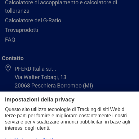
Calcolatore di accoppiamento e calcolatore di
tolleranza
Calcolatore del G-Ratio
Trovaprodotti
FAQ
Contatto
PFERD Italia s.r.l.
Via Walter Tobagi, 13
20068 Peschiera Borromeo (MI)
02-55.30.24.86
infoitalia@pferd.com
02-55.30.25.18