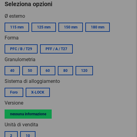
Seleziona opzioni
Ø esterno
115 mm
125 mm
150 mm
180 mm
Forma
PFC / B / T29
PFF / A / T27
Granulometria
40
50
60
80
120
Sistema di alloggiamento
Foro
X-LOCK
Versione
nessuna informazione
Unità di vendita
2
10