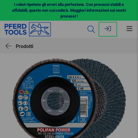
I robot ripetono gli errori alla perfezione. Con processi stabili e
affidabili, questo non succederà. Maggiori informazioni sui nostri
processi !
Apr
il
me
Prodotti