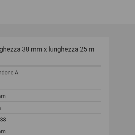
arghezza 38 mm x lunghezza 25 m
ndone A
mm
m
 38
mm