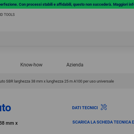
a perfezione. Con processi stabili e affidabili, questo non succederà. Maggiori in
ERD TOOLS
Know-how
Azienda
suto SBR larghezza 38 mm x lunghezza 25 m A100 per uso universale
uto
DATI TECNICI
SCARICA LA SCHEDA TECNICA 
 38 mm x