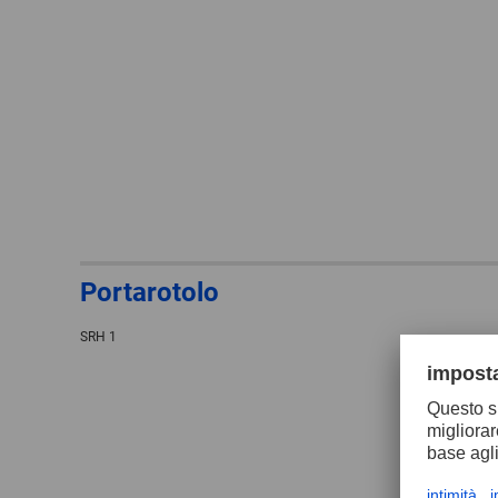
Portarotolo
SRH 1