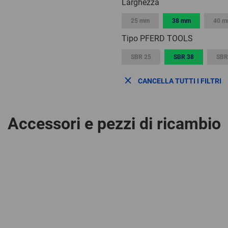
Larghezza
25 mm
38 mm
40 
Tipo PFERD TOOLS
SBR 25
SBR 38
SBR
CANCELLA TUTTI I FILTRI
Accessori e pezzi di ricambio