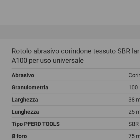
Rotolo abrasivo corindone tessuto SBR l
A100 per uso universale
Abrasivo
Cori
Granulometria
100
Larghezza
38 
Lunghezza
25 
Tipo PFERD TOOLS
SBR
Ø foro
75 