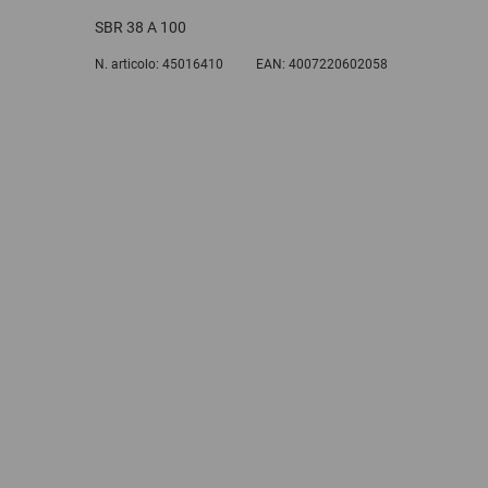
SBR 38 A 100
N. articolo:
45016410
EAN:
4007220602058