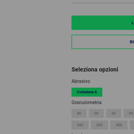
L
R
Seleziona opzioni
Abrasivo
Corindone A
Granulometria
40
50
60
80
240
320
400