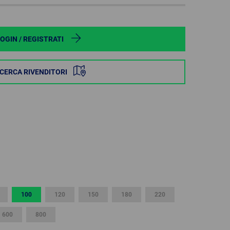
POLAND
SPAIN
OGIN / REGISTRATI
SWEDEN
ICERCA RIVENDITORI
SWITZERLAND
TURKEY
UNITED
KINGDOM
ASIA/PACIFIC
AFRICA
100
120
150
180
220
AUSTRALIA
SOUTH
AFRICA
600
800