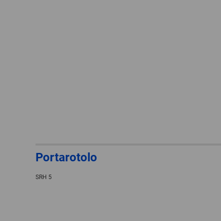
Portarotolo
SRH 5