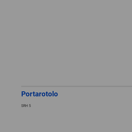
Portarotolo
SRH 5