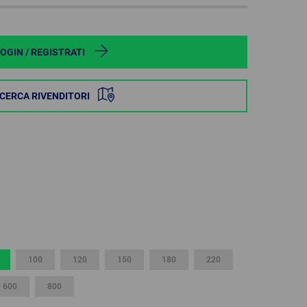
POLAND
SPAIN
OGIN / REGISTRATI
SWEDEN
ICERCA RIVENDITORI
SWITZERLAND
TURKEY
UNITED
KINGDOM
ASIA/PACIFIC
AFRICA
100
120
150
180
220
AUSTRALIA
SOUTH
AFRICA
600
800