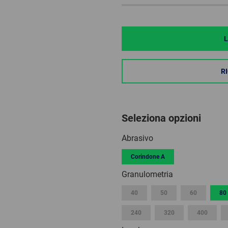
L
R
Seleziona opzioni
Abrasivo
Corindone A
Granulometria
40
50
60
80
240
320
400