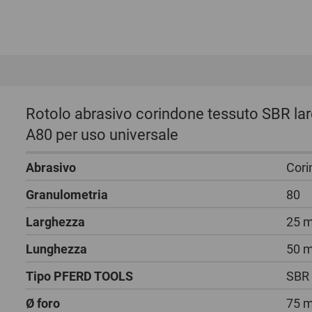
Rotolo abrasivo corindone tessuto SBR l
A80 per uso universale
Abrasivo
Cori
Granulometria
80
Larghezza
25 
Lunghezza
50 
Tipo PFERD TOOLS
SBR
Ø foro
75 