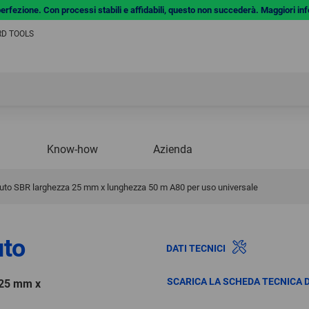
a perfezione. Con processi stabili e affidabili, questo non succederà. Maggiori in
ERD TOOLS
Know-how
Azienda
suto SBR larghezza 25 mm x lunghezza 50 m A80 per uso universale
uto
DATI TECNICI
SCARICA LA SCHEDA TECNICA 
 25 mm x