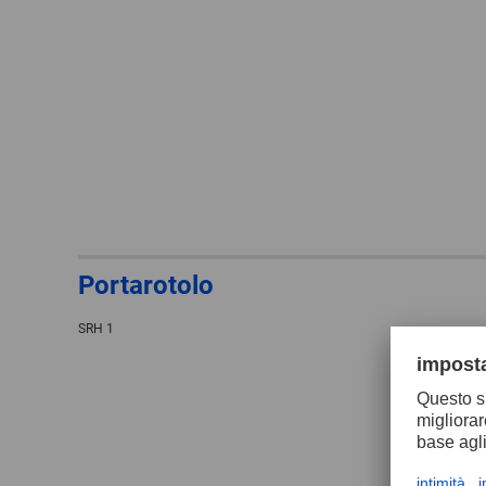
Portarotolo
SRH 1