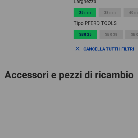
Larghezza
25 mm
38 mm
40 
Tipo PFERD TOOLS
SBR 25
SBR 38
SBR
CANCELLA TUTTI I FILTRI
Accessori e pezzi di ricambio