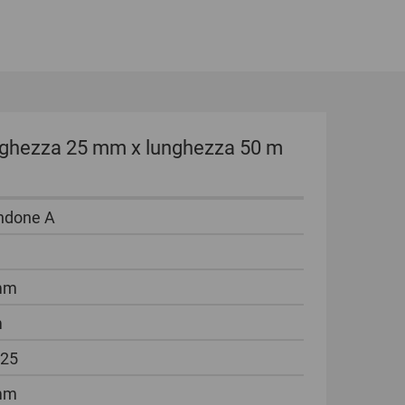
arghezza 25 mm x lunghezza 50 m
ndone A
mm
m
 25
mm