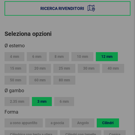
RICERCA RIVENDITORI
Seleziona opzioni
Ø esterno
4 mm
6 mm
8 mm
10 mm
12 mm
15 mm
20 mm
25 mm
30 mm
40 mm
50 mm
60 mm
80 mm
Ø gambo
2.35 mm
3 mm
6 mm
Forma
a cono appuntito
a goccia
Angolo
Cilindri
Cilindrica con testa a sfera
Cilindri con lamelle
Conica