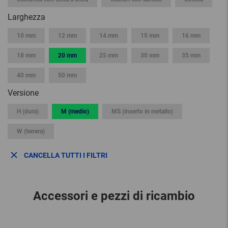
Larghezza
10 mm
12 mm
14 mm
15 mm
16 mm
18 mm
20 mm
25 mm
30 mm
35 mm
40 mm
50 mm
Versione
H (dura)
M (medio)
MS (inserto in metallo)
W (tenera)
CANCELLA TUTTI I FILTRI
Accessori e pezzi di ricambio